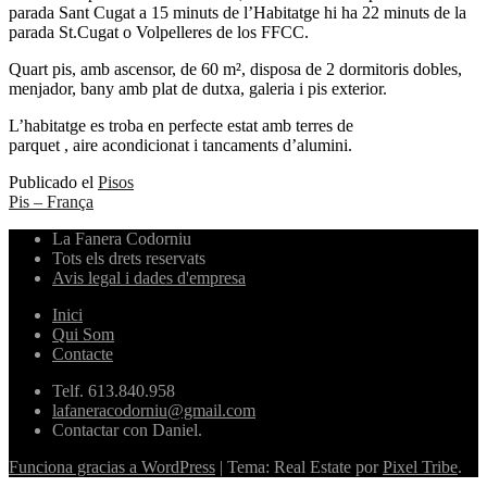
parada Sant Cugat a 15 minuts de l’Habitatge hi ha 22 minuts de la
parada St.Cugat o Volpelleres de los FFCC.
Quart pis, amb ascensor, de 60 m², disposa de 2 dormitoris dobles,
menjador, bany amb plat de dutxa, galeria i pis exterior.
L’habitatge es troba en perfecte estat amb terres de
parquet , aire acondicionat i tancaments d’alumini.
Publicado el
Pisos
Navegación
Pis – França
de
La Fanera Codorniu
Tots els drets reservats
entradas
Avis legal i dades d'empresa
Inici
Qui Som
Contacte
Telf. 613.840.958
lafaneracodorniu@gmail.com
Contactar con Daniel.
Funciona gracias a WordPress
|
Tema: Real Estate por
Pixel Tribe
.