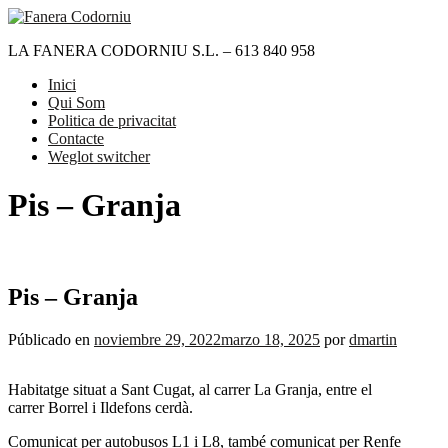
Saltar
contenido
LA FANERA CODORNIU S.L. – 613 840 958
Inici
Qui Som
Politica de privacitat
Contacte
Weglot switcher
Pis – Granja
Pis – Granja
Públicado en
noviembre 29, 2022
marzo 18, 2025
por
dmartin
Habitatge situat a Sant Cugat, al carrer La Granja, entre el
carrer Borrel i Ildefons cerdà.
Comunicat per autobusos L1 i L8, també comunicat per Renfe